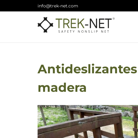
Skip
info@trek-net.com
to
content
Antideslizantes
madera
View
Larger
Image