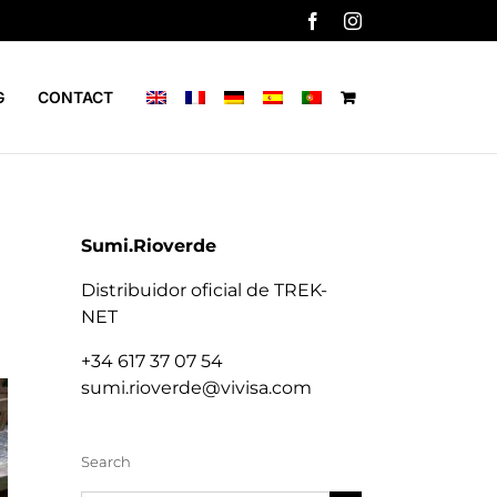
Facebook
Instagram
G
CONTACT
Sumi.Rioverde
Distribuidor oficial de TREK-
NET
+34 617 37 07 54
sumi.rioverde@vivisa.com
Search