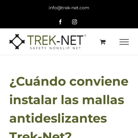
Skip
info@trek-net.com
to
content
Facebook
Instagram
¿Cuándo conviene
instalar las mallas
antideslizantes
Trek-Net?