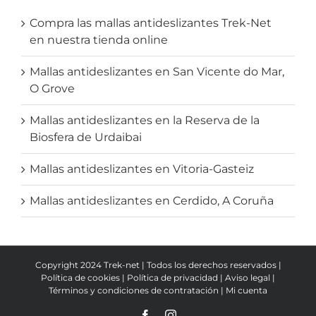
Compra las mallas antideslizantes Trek-Net
en nuestra tienda online
Mallas antideslizantes en San Vicente do Mar,
O Grove
Mallas antideslizantes en la Reserva de la
Biosfera de Urdaibai
Mallas antideslizantes en Vitoria-Gasteiz
Mallas antideslizantes en Cerdido, A Coruña
Copyright 2024 Trek-net | Todos los derechos reservados |
Política de cookies
|
Política de privacidad
|
Aviso legal
|
Términos y condiciones de contratación
|
Mi cuenta
Facebook
Instagram