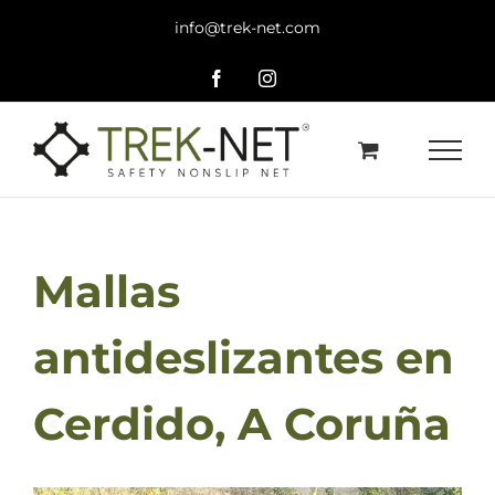
Skip
info@trek-net.com
to
content
Facebook
Instagram
Mallas
antideslizantes en
Cerdido, A Coruña