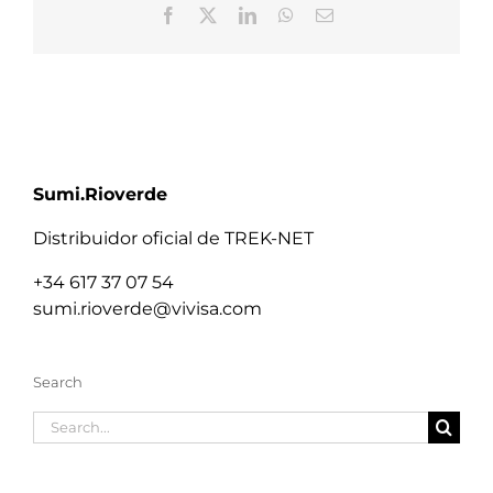
Facebook
X
LinkedIn
WhatsApp
Email
Sumi.Rioverde
Distribuidor oficial de TREK-NET
+34 617 37 07 54
sumi.rioverde@vivisa.com
Search
Search
for: