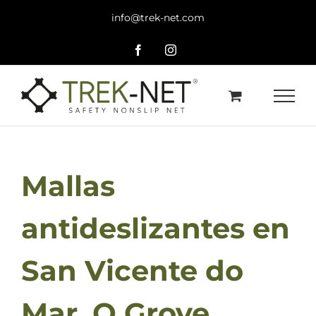
Skip
info@trek-net.com
to
content
Facebook
Instagram
Mallas
antideslizantes en
San Vicente do
Mar, O Grove