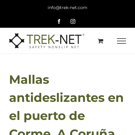
Saltar
info@trek-net.com
al
contenido
Facebook
Instagram
Mallas
antideslizantes en
el puerto de
Corme, A Coruña