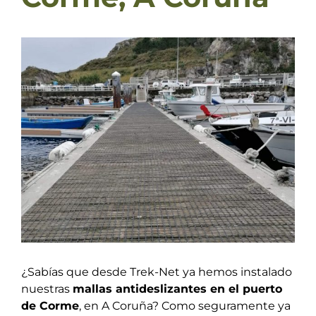
Ver
imagen
más
grande
¿Sabías que desde Trek-Net ya hemos instalado
nuestras
mallas antideslizantes en el puerto
de Corme
, en A Coruña? Como seguramente ya