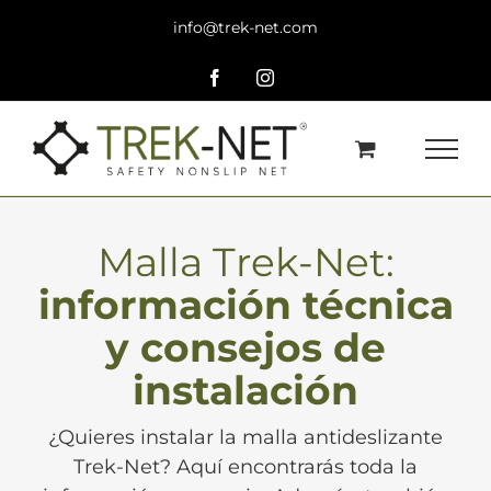
Saltar
info@trek-net.com
al
contenido
Facebook
Instagram
Malla Trek-Net:
información técnica
y consejos de
instalación
¿Quieres instalar la malla antideslizante
Trek-Net? Aquí encontrarás toda la