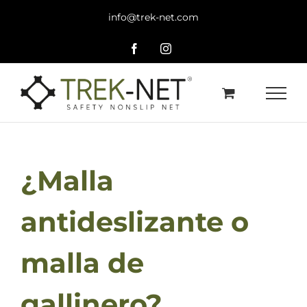
Saltar
info@trek-net.com
al
contenido
Facebook
Instagram
¿Malla
antideslizante o
malla de
gallinero?