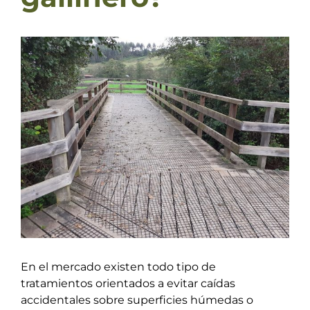
Ver
imagen
más
grande
En el mercado existen todo tipo de
tratamientos orientados a evitar caídas
accidentales sobre superficies húmedas o