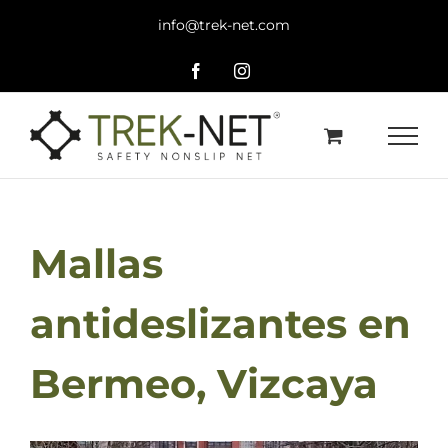
Saltar
info@trek-net.com
al
contenido
Facebook
Instagram
Mallas
antideslizantes en
Bermeo, Vizcaya