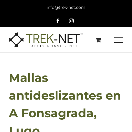
Saltar
info@trek-net.com
al
contenido
Facebook
Instagram
Mallas
antideslizantes en
A Fonsagrada,
Lugo