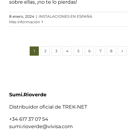
sobre ellas, ¡no te lo pierdas!
8 enero, 2024
|
INSTALACIONES EN ESPAÑA
Más información
1
2
3
4
5
6
7
8
Sumi.Rioverde
Distribuidor oficial de TREK-NET
+34 617 37 07 54
sumi.rioverde@vivisa.com