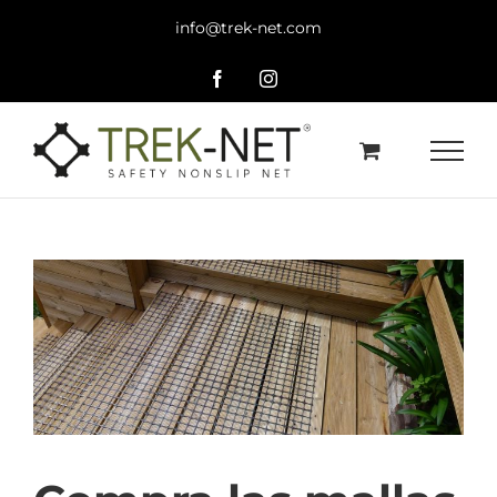
Saltar
info@trek-net.com
al
contenido
Facebook
Instagram