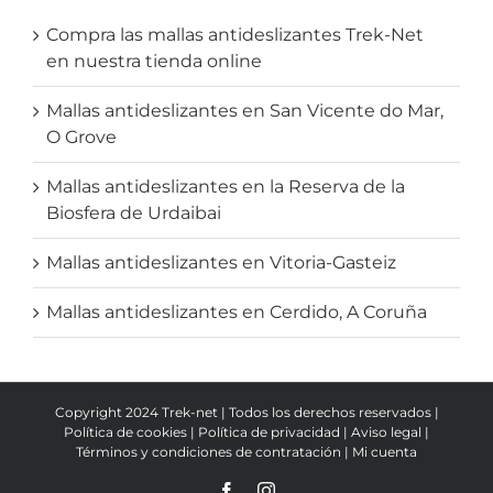
Compra las mallas antideslizantes Trek-Net
en nuestra tienda online
Mallas antideslizantes en San Vicente do Mar,
O Grove
Mallas antideslizantes en la Reserva de la
Biosfera de Urdaibai
Mallas antideslizantes en Vitoria-Gasteiz
Mallas antideslizantes en Cerdido, A Coruña
Copyright 2024 Trek-net | Todos los derechos reservados |
Política de cookies
|
Política de privacidad
|
Aviso legal
|
Términos y condiciones de contratación
|
Mi cuenta
Facebook
Instagram