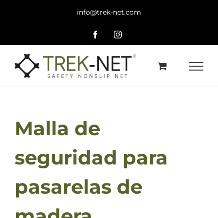
Saltar
info@trek-net.com
al
contenido
Facebook
Instagram
Malla de
seguridad para
pasarelas de
madera