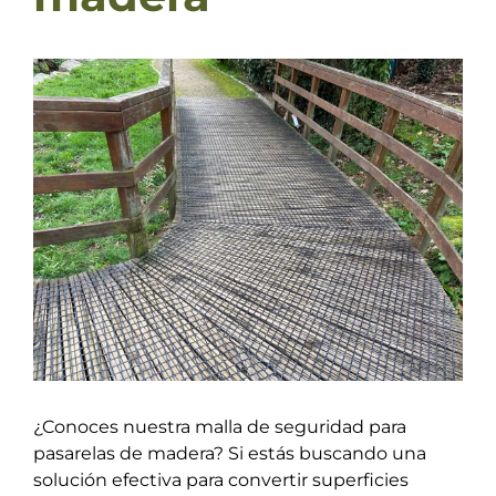
Ver
imagen
más
grande
¿Conoces nuestra malla de seguridad para
pasarelas de madera? Si estás buscando una
solución efectiva para convertir superficies