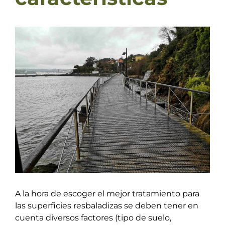
Ver
imagen
más
grande
A la hora de escoger el mejor tratamiento para
las superficies resbaladizas se deben tener en
cuenta diversos factores (tipo de suelo,