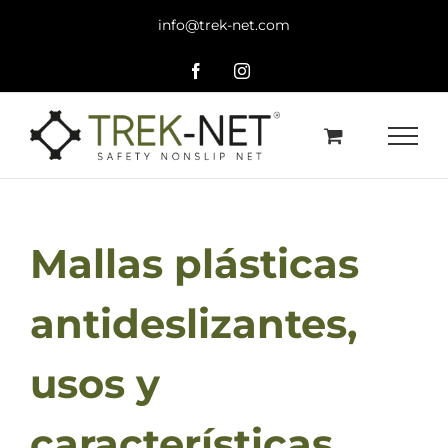
Saltar
info@trek-net.com
al
contenido
Facebook
Instagram
Mallas plásticas
antideslizantes,
usos y
características