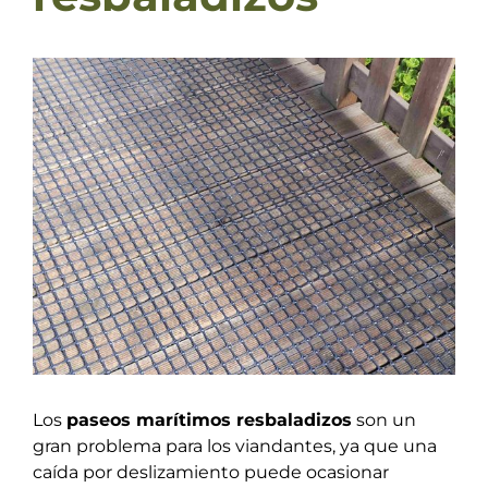
Ver
imagen
más
grande
Los
paseos marítimos resbaladizos
son un
gran problema para los viandantes, ya que una
caída por deslizamiento puede ocasionar