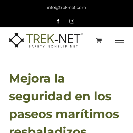
Saltar
info@trek-net.com
al
contenido
Facebook
Instagram
Mejora la
seguridad en los
paseos marítimos
resbaladizos