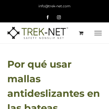
Saltar
info@trek-net.com
al
contenido
Facebook
Instagram
Por qué usar
mallas
antideslizantes en
las bateas