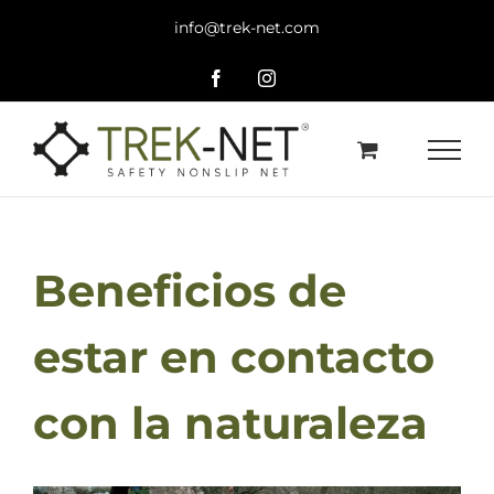
Saltar
info@trek-net.com
al
contenido
Facebook
Instagram
Beneficios de
estar en contacto
con la naturaleza